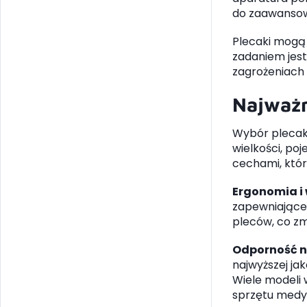
do zaawansow
Plecaki mogą 
zadaniem jest
zagrożeniach 
Najważn
Wybór plecak
wielkości, po
cechami, któr
Ergonomia i
zapewniające 
pleców, co zm
Odporność n
najwyższej ja
Wiele modeli
sprzętu medyc