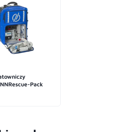
atowniczy
NNRescue-Pack