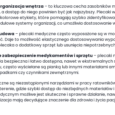
organizacja wnętrza
– to kluczowa cecha zasobników 
, a dostęp do niego powinien być jak najszybszy. Plecaki 
e kolorowe etykiety, które pomagają szybko zidentyfiko
odułowe systemy organizacji, co umożliwia dostosowanie 
budowa
– plecaki medyczne często wyposażone są w mod
 Daje to możliwość elastycznego dostosowywania wyposa
plecaka o dodatkowy sprzęt lub usunięcia niepotrzebny
 zabezpieczenie medykamentów i sprzętu
– plecaki 
a bezpieczna i łatwo dostępna, nawet w ekstremalnych syt
, często wyściełane są pianką lub innymi materiałami a
upadkami czy czynnikami zewnętrznymi.
czne są niezastąpionymi narzędziami w pracy ratownikó
erenie, gdzie szybki dostęp do niezbędnych materiałów i 
cznym możliwe jest skuteczne i sprawne działanie, naw
anizacja mają decydujące znaczenie dla zdrowia i życia pac