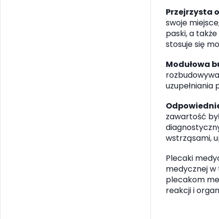
Przejrzysta 
swoje miejsce
paski, a takż
stosuje się m
Modułowa 
rozbudowywać.
uzupełniania 
Odpowiednie
zawartość był
diagnostyczny
wstrząsami, 
Plecaki medy
medycznej w t
plecakom medy
reakcji i org