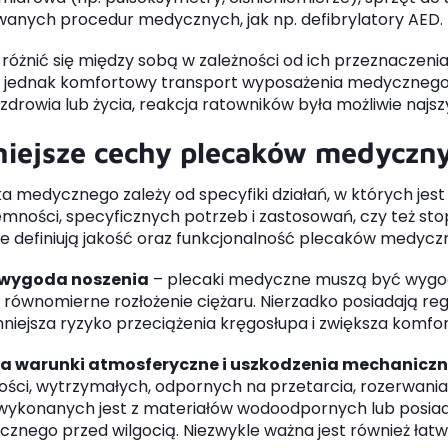
anych procedur medycznych, jak np. defibrylatory AED.
różnić się między sobą w zależności od ich przeznaczenia
 jednak komfortowy transport wyposażenia medycznego, 
zdrowia lub życia, reakcja ratowników była możliwie najsz
iejsze cechy plecaków medyczn
a medycznego zależy od specyfiki działań, w których je
jemności, specyficznych potrzeb i zastosowań, czy też 
e definiują jakość oraz funkcjonalność plecaków medycz
 wygoda noszenia
– plecaki medyczne muszą być wygo
równomierne rozłożenie ciężaru. Nierzadko posiadają reg
niejsza ryzyko przeciążenia kręgosłupa i zwiększa komfo
a warunki atmosferyczne i uszkodzenia mechanicz
kości, wytrzymałych, odpornych na przetarcia, rozerwani
 wykonanych jest z materiałów wodoodpornych lub posia
znego przed wilgocią. Niezwykle ważna jest również łatwo