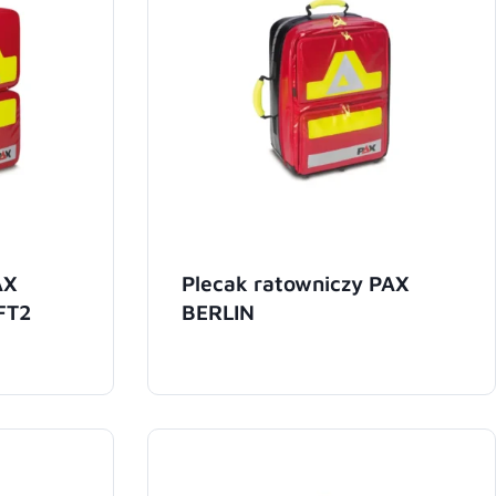
AX
Plecak ratowniczy PAX
FT2
BERLIN