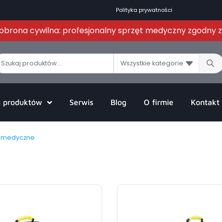
Polityka prywatności
i obrona cywilna: profesjonalny sprzęt medyczny zgodny
Wszystkie kategorie
g produktów
Serwis
Blog
O firmie
Kontakt
i medyczne