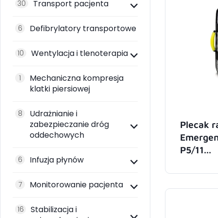
Transport pacjenta
30
Defibrylatory transportowe
6
Wentylacja i tlenoterapia
10
Mechaniczna kompresja
1
klatki piersiowej
Udrażnianie i
8
Plecak 
zabezpieczanie dróg
oddechowych
Emergen
P5/11...
Infuzja płynów
6
Monitorowanie pacjenta
7
Stabilizacja i
16