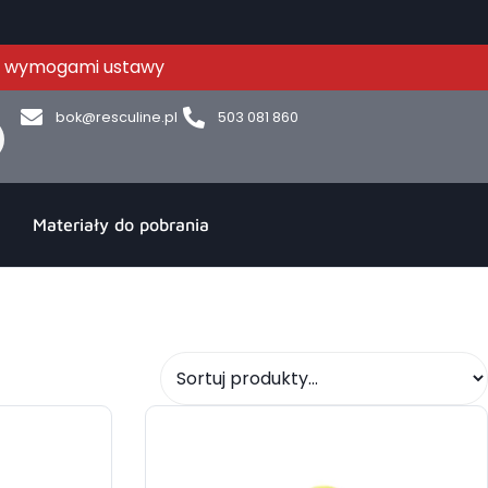
 z wymogami ustawy
bok@resculine.pl
503 081 860
Materiały do pobrania