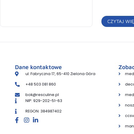
CZYTAJ WIĘ
Dane kontaktowe
Zobac
ul. Fabryczna 17, 65-410 Zielona Góra
medl
+48 503 081 860
deco
bok@resculine.pl
med
NIP: 929-202-51-63
nosz
REGON: 384987402
ccsv
man