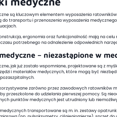
ki medyczne
czne są kluczowym elementem wyposażenia ratowników m
żą do transportu i przenoszenia wyposażenia medycznego
uacjach.
konstrukcja, ergonomia oraz funkcjonalność mają na cel
 czasu potrzebnego na odnalezienie odpowiednich narzędz
 medyczne – niezastąpione w me
zne, jak już zostało wspomniane, projektowane są z myś
ędzi i materiałów medycznych, które mogą być niezbędn
pozaszpitalnych.
orzystywane zarówno przez zawodowych ratowników medy
soby przeszkolone do udzielania pierwszej pomocy. Są nie
nych punktów medycznych jest utrudniony lub niemożliwy
edycznych transportowane są m. in. zestawy opatrunkowe
iarowa (np. pulsoksymetry, ciśnieniomierze), sprzęt do