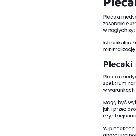
Pleca
Plecaki medy
zasobniki słu
w nagłych syt
Ich unikalna 
minimalizację
Plecaki
Plecaki medyc
spektrum narz
w warunkach 
Mogą być wyk
jak i przez o
czy stacjonar
W plecakach m
aparatura pom