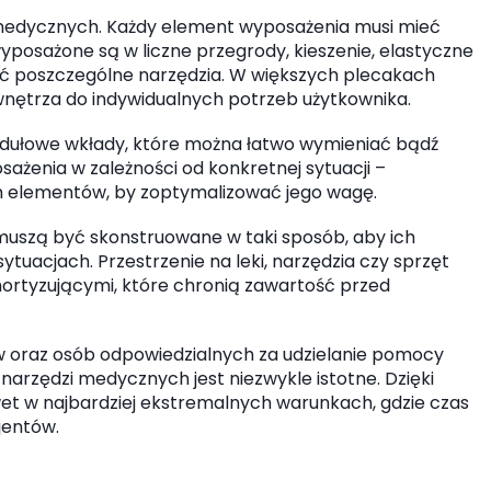
medycznych. Każdy element wyposażenia musi mieć
wyposażone są w liczne przegrody, kieszenie, elastyczne
wać poszczególne narzędzia. W większych plecakach
wnętrza do indywidualnych potrzeb użytkownika.
ułowe wkłady, które można łatwo wymieniać bądź
żenia w zależności od konkretnej sytuacji –
ch elementów, by zoptymalizować jego wagę.
muszą być skonstruowane w taki sposób, aby ich
uacjach. Przestrzenie na leki, narzędzia czy sprzęt
mortyzującymi, które chronią zawartość przed
w oraz osób odpowiedzialnych za udzielanie pomocy
narzędzi medycznych jest niezwykle istotne. Dzięki
et w najbardziej ekstremalnych warunkach, gdzie czas
jentów.