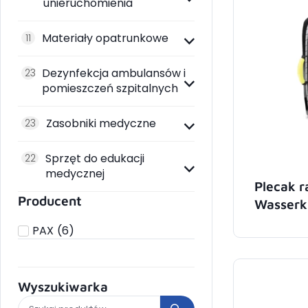
unieruchomienia
Materiały opatrunkowe
11
Dezynfekcja ambulansów i
23
pomieszczeń szpitalnych
Zasobniki medyczne
23
Sprzęt do edukacji
22
medycznej
Plecak 
Producent
Wasserk
PAX
(
6
)
Wyszukiwarka