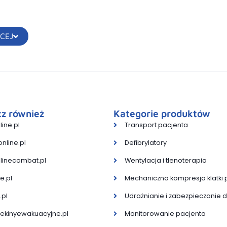
CEJ
z również
Kategorie produktów
ine.pl
Transport pacjenta
nline.pl
Defibrylatory
linecombat.pl
Wentylacja i tlenoterapia
e.pl
Mechaniczna kompresja klatki 
.pl
Udrażnianie i zabezpieczanie
ekinyewakuacyjne.pl
Monitorowanie pacjenta