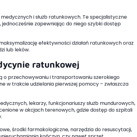
edycznych i służb ratunkowych. Te specjalistyczne
, jednocześnie zapewniając do niego szybki dostęp
u maksymalizację efektywności działań ratunkowych oraz
i lub leków.
dycynie ratunkowej
lą o przechowywaniu i transportowaniu szerokiego
e w trakcie udzielania pierwszej pomocy – zwłaszcza
cznych, lekarzy, funkcjonariuszy służb mundurowych,
ocenione w akcjach terenowych, gdzie dostęp do szpitali
.
, środki farmakologiczne, narzędzia do resuscytacji,
 unieruchamiania kończyn, czy nawet sprzęt