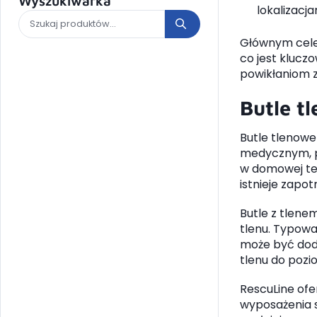
Wyszukiwarka
lokalizacja
Głównym cele
co jest klucz
powikłaniom 
Butle t
Butle tlenow
medycznym, po
w domowej te
istnieje zapo
Butle z tlene
tlenu. Typowa
może być doda
tlenu do pozi
RescuLine of
wyposażenia s