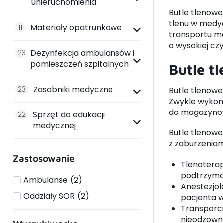
unieruchomienia
Butle tlenowe
tlenu w medyc
Materiały opatrunkowe
11
transportu m
o wysokiej c
Dezynfekcja ambulansów i
23
pomieszczeń szpitalnych
Butle t
Zasobniki medyczne
23
Butle tlenowe
Zwykle wykona
do magazynow
Sprzęt do edukacji
22
medycznej
Butle tlenowe
z zaburzenia
Zastosowanie
Tlenoterap
podtrzyma
Ambulanse
(
2
)
Anestezjol
Oddziały SOR
(
2
)
pacjenta w
Transporc
nieodzown