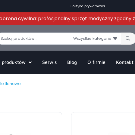
Polityka prywatności
i obrona cywilna: profesjonalny sprzęt medyczny zgodny
Wszystkie kategorie
g produktów
Serwis
Blog
O firmie
Kontakt
tle tlenowe