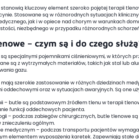
 stanowią kluczowy element szeroko pojętej terapii tle
ynie. Stosowane są w różnorodnych sytuacjach kliniczn
edycznego, jak i w opiece nad chorym w warunkach domo
zystości, niezbędnego w przypadku różnorodnych schor
lenowe – czym są i do czego służą
 są specjalnymi pojemnikami ciśnieniowymi, w których 
ne są z wytrzymałych materiałów, takich jak stal lub alu
ania gazu.
 mają szerokie zastosowanie w różnych dziedzinach medy
mi oddechowymi oraz w sytuacjach awaryjnych. Są one u
ii – butle są podstawowym źródłem tlenu w terapii tlenow
nie funkcji oddechowych pacjenta.
ogii – podczas zabiegów chirurgicznych, butle tlenowe 
 znieczuleniu ogólnym.
ie medycznym – podczas transportu pacjentów wymagaj
ym elementem wyposażenia karetek. Zapewniają stałe do