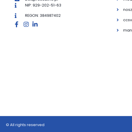
NIP: 929-202-51-63
nosz
REGON: 384987402
ccsv
man
© All rights reserved