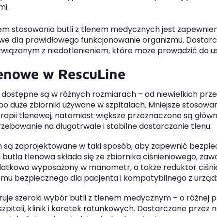
mi.
m stosowania butli z tlenem medycznych jest zapewnieni
owe dla prawidłowego funkcjonowanie organizmu. Dostarc
związanym z niedotlenieniem, które może prowadzić do u
lenowe w RescuLine
e dostępne są w różnych rozmiarach – od niewielkich p
 duże zbiorniki używane w szpitalach. Mniejsze stosowa
rapii tlenowej, natomiast większe przeznaczone są głów
trzebowanie na długotrwałe i stabilne dostarczanie tlenu.
m są zaprojektowane w taki sposób, aby zapewnić bezpi
 butla tlenowa składa się ze zbiornika ciśnieniowego, za
tkowo wyposażony w manometr, a także reduktor ciśnieni
omu bezpiecznego dla pacjenta i kompatybilnego z urządz
eruje szeroki wybór butli z tlenem medycznym – o różne
zpitali, klinik i karetek ratunkowych. Dostarczane pr