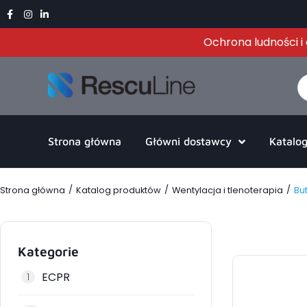
Ochrona ludności 
Strona główna
Główni dostawcy
Katalo
/
/
/
Strona główna
Katalog produktów
Wentylacja i tlenoterapia
Bu
Kategorie
ECPR
1