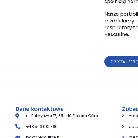
spełniają nor
Nasze portfol
rozdzielaczy 
respiratory t
RescuLine.
CZYTAJ WIĘ
Dane kontaktowe
Zobac
ul. Fabryczna 17, 65-410 Zielona Góra
medl
+48 503 081 860
deco
bok@resculine.pl
med