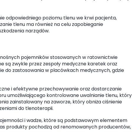
e odpowiedniego poziomu tlenu we krwi pacjenta,
zanie tlenu ma również na celu zapobieganie
szkodzenia narządów.
rzenośnych pojemników stosowanych w ratownictwie
ne są zwykle przez zespoły medyczne karetek oraz
nie do zastosowania w placówkach medycznych, gdzie
eczne i efektywne przechowywanie oraz dostarczanie
woru umożliwiającego kontrolowane uwalnianie tlenu, który
a zainstalowany na zaworze, który obniża ciśnienie
eniami do tlenoterapii.
j pojemności i wadze, które są podstawowym elementem
zez nas produkty pochodzą od renomowanych producentów,