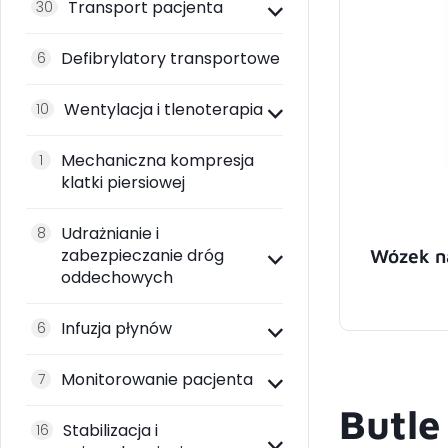
Transport pacjenta
30
Defibrylatory transportowe
6
Wentylacja i tlenoterapia
10
Mechaniczna kompresja
1
klatki piersiowej
Udrażnianie i
8
Wózek na
zabezpieczanie dróg
oddechowych
Infuzja płynów
6
Monitorowanie pacjenta
7
Butle
Stabilizacja i
16