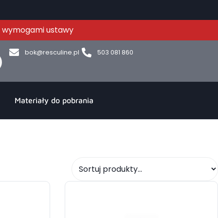
 z wymogami ustawy
bok@resculine.pl
503 081 860
Materiały do pobrania