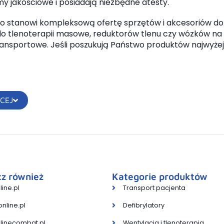
my jakościowe i posiadają niezbędne atesty.
io stanowi kompleksową ofertę sprzętów i akcesoriów do we
do tlenoterapii masowe, reduktorów tlenu czy wózków na 
ransportowe. Jeśli poszukują Państwo produktów najwyżej
CEJ
z również
Kategorie produktów
ine.pl
Transport pacjenta
nline.pl
Defibrylatory
linecombat.pl
Wentylacja i tlenoterapia