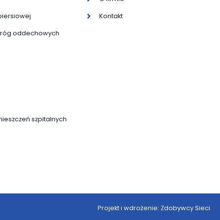
piersiowej
Kontakt
 dróg oddechowych
ieszczeń szpitalnych
Projekt i wdrożenie: Zdobywcy Sieci