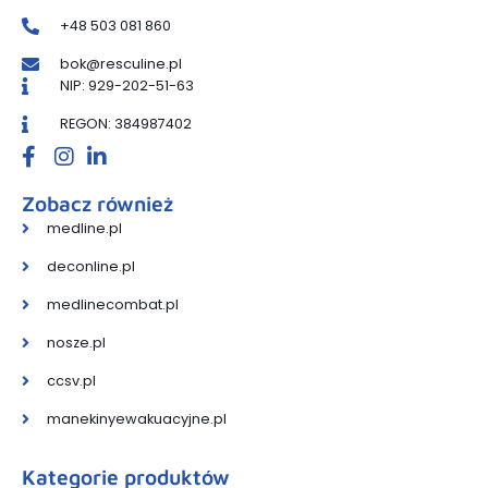
+48 503 081 860
bok@resculine.pl
NIP: 929-202-51-63
REGON: 384987402
Zobacz również
medline.pl
deconline.pl
medlinecombat.pl
nosze.pl
ccsv.pl
manekinyewakuacyjne.pl
Kategorie produktów