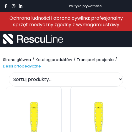
Polityka prywatności
Ochrona ludności i obrona cywilna: profesjonalny
sprzęt medyczny zgodny z wymogami ustawy
/
/
/
Strona główna
Katalog produktów
Transport pacjenta
Deski ortopedyczne