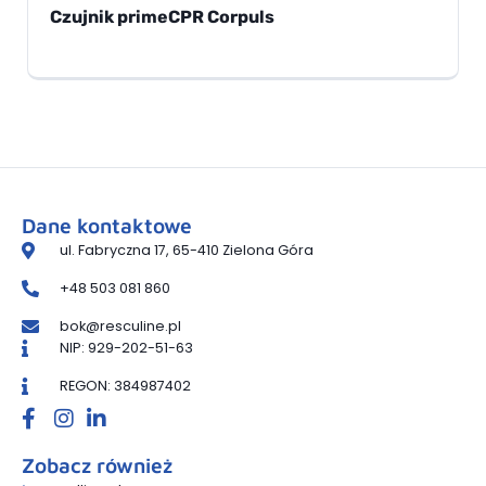
Czujnik primeCPR Corpuls
Dane kontaktowe
ul. Fabryczna 17, 65-410 Zielona Góra
+48 503 081 860
bok@resculine.pl
NIP: 929-202-51-63
REGON: 384987402
Zobacz również