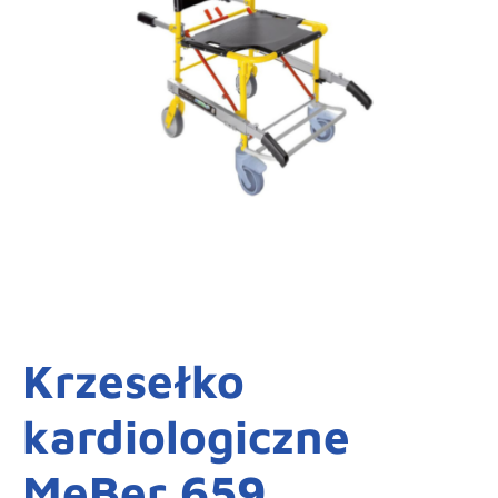
Krzesełko
kardiologiczne
MeBer 659