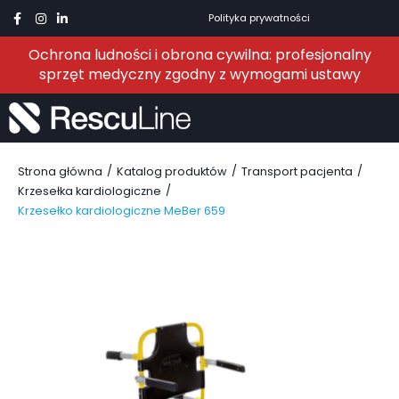
Polityka prywatności
Ochrona ludności i obrona cywilna: profesjonalny
sprzęt medyczny zgodny z wymogami ustawy
/
/
/
Strona główna
Katalog produktów
Transport pacjenta
/
Krzesełka kardiologiczne
Krzesełko kardiologiczne MeBer 659