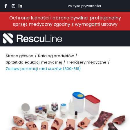
Polityka prywatności
Ochrona ludności i obrona cywilna: profesjonalny
sprzęt medyczny zgodny z wymogami ustawy
/
/
Strona główna
Katalog produktów
/
/
Sprzęt do edukacji medycznej
Trenażery medyczne
Zestaw pozoracji ran i urazów (800-818)