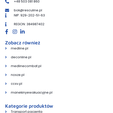
+48 503 081 860
bok@resculine.pl
NIP: 929-202-51-63
REGON: 384987402
Zobacz również
medline.pl
deconline.pl
medlinecombat.pl
nosze.pl
ccsv.pl
manekinyewakuacyjne.pl
Kategorie produktów
Transport pacjenta