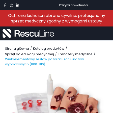
Polityka prywatności
Ochrona ludności i obrona cywilna: profesjonalny
sprzęt medyczny zgodny z wymogami ustawy
/
/
Strona główna
Katalog produktów
/
/
Sprzęt do edukacji medycznej
Trenażery medyczne
Wieloelementowy zestaw pozoracji ran i urazów
wypadkowych (800-816)