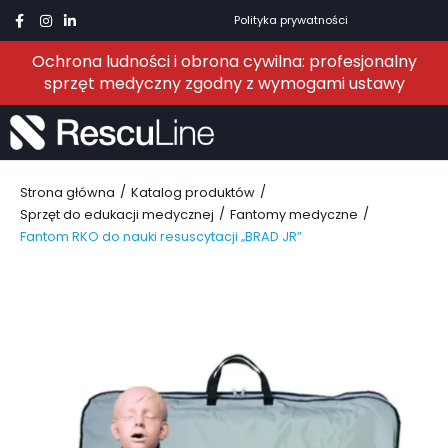
Polityka prywatności
Ochrona ludności i obrona cywilna: profesjonalny
sprzęt medyczny zgodny z wymogami ustawy
/
/
Strona główna
Katalog produktów
/
/
Sprzęt do edukacji medycznej
Fantomy medyczne
Fantom RKO do nauki resuscytacji „BRAD JR”