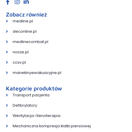
Zobacz również
medline.pl
deconline.pl
medlinecombat.pl
nosze.pl
ccsv.pl
manekinyewakuacyjne.pl
Kategorie produktów
Transport pacjenta
Defibrylatory
Wentylacja i tlenoterapia
Mechaniczna kompresja klatki piersiowej