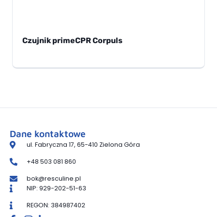
Czujnik primeCPR Corpuls
Dane kontaktowe
ul. Fabryczna 17, 65-410 Zielona Góra
+48 503 081 860
bok@resculine.pl
NIP: 929-202-51-63
REGON: 384987402