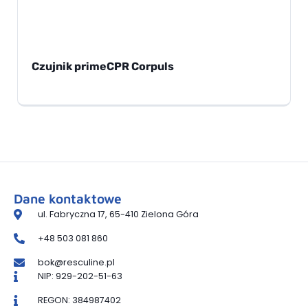
Czujnik primeCPR Corpuls
Dane kontaktowe
ul. Fabryczna 17, 65-410 Zielona Góra
+48 503 081 860
bok@resculine.pl
NIP: 929-202-51-63
REGON: 384987402