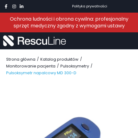
Polityka prywatności
Ochrona ludności i obrona cywilna: profesjonalny
sprzęt medyczny zgodny z wymogami ustawy
/
/
Strona główna
Katalog produktów
/
/
Monitorowanie pacjenta
Pulsoksymetry
Pulsoksymetr napalcowy MD 300-D