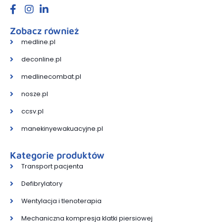
Zobacz również
medline.pl
deconline.pl
medlinecombat.pl
nosze.pl
ccsv.pl
manekinyewakuacyjne.pl
Kategorie produktów
Transport pacjenta
Defibrylatory
Wentylacja i tlenoterapia
Mechaniczna kompresja klatki piersiowej