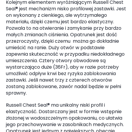
Kolejnym elementem wyróżniającym Russell Chest
Seal® jest mechanizm nisko profilowej zastawki. Jest
on wykonany z cienkiego, ale wytrzymałego
materiału, dzięki czemu jest bardzo elastyczny.
Pozwala to na otwieranie i zamykanie przy bardzo
małych zmianach ciśnienia. Opatrunek jest dość
przezroczysty, dzięki czemu można go dokładnie
umieścić na ranie. Duży otwór w podstawie
zapewnia skuteczność w przypadku niedokładnego
umieszczenia. Cztery otwory obwodowe są
wystarczająco duże (36Fr), aby w razie potrzeby
umożliwić odpływ krwi bez ryzyka zablokowania
zastawki. Jeśli nawet trzy z czterech otworów
zostaną zablokowane, zawór nadal będzie w pełni
sprawny.
Russell Chest Seal® ma unikalny niski profil i
elastyczność. Dostarczany jest w formie wstępnie
złożonej w wodoszczelnym opakowaniu, co ułatwia
jego przechowywanie w zasobnikach medycznych.
Opatrunek jest jednym z największych, obecnie