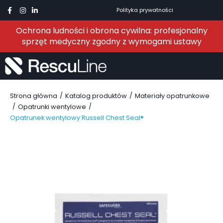
Polityka prywatności
Ochrona ludności i obrona cywilna: profesjonalny
sprzęt medyczny zgodny z wymogami ustawy
/
/
Strona główna
Katalog produktów
Materiały opatrunkowe
/
/
Opatrunki wentylowe
Opatrunek wentylowy Russell Chest Seal®