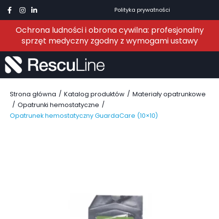
Polityka prywatności
Ochrona ludności i obrona cywilna: profesjonalny
sprzęt medyczny zgodny z wymogami ustawy
/
/
Strona główna
Katalog produktów
Materiały opatrunkowe
/
/
Opatrunki hemostatyczne
Opatrunek hemostatyczny GuardaCare (10×10)