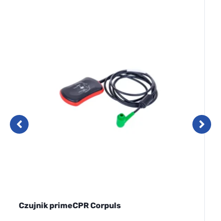
Krzesełko kardiologiczne MeBer Extra Light
Ba...