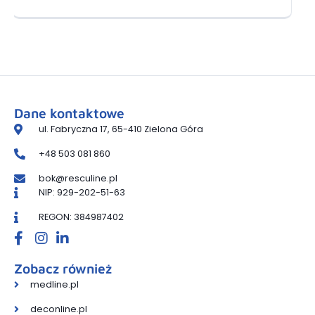
Dane kontaktowe
ul. Fabryczna 17, 65-410 Zielona Góra
+48 503 081 860
bok@resculine.pl
NIP: 929-202-51-63
REGON: 384987402
Zobacz również
medline.pl
deconline.pl