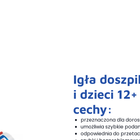
Igła doszp
i dzieci 12
cechy:
przeznaczona dla dorosły
umożliwia szybkie podan
odpowiednia do przetacz