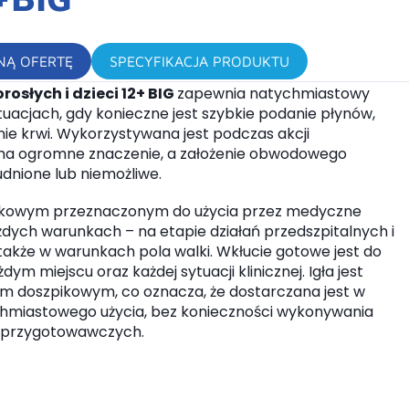
NĄ OFERTĘ
SPECYFIKACJA PRODUKTU
osłych i dzieci 12+ BIG
zapewnia natychmiastowy
uacjach, gdy konieczne jest szybkie podanie płynów,
ie krwi. Wykorzystywana jest podczas akcji
ma ogromne znaczenie, a założenie obwodowego
udnione lub niemożliwe.
pikowym przeznaczonym do użycia przez medyczne
dych warunkach – na etapie działań przedszpitalnych i
także w warunkach pola walki. Wkłucie gotowe jest do
żdym miejscu oraz każdej sytuacji klinicznej. Igła jest
 doszpikowym, co oznacza, że dostarczana jest w
chmiastowego użycia, bez konieczności wykonywania
 przygotowawczych.