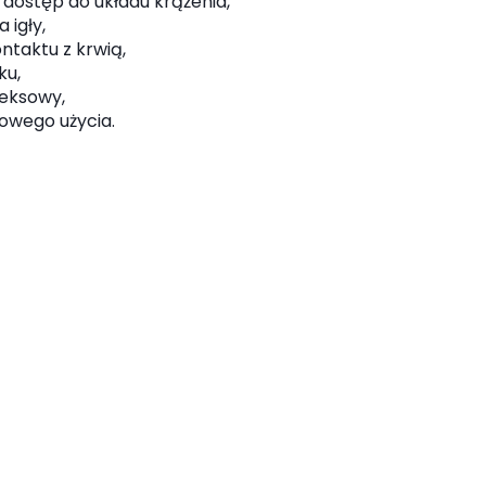
dostęp do układu krążenia,
 igły,
ntaktu z krwią,
ku,
teksowy,
owego użycia.