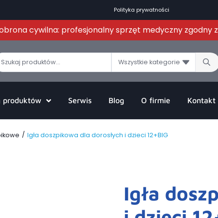
Polityka prywatności
i obrona cywilna: profesjonalny sprzęt medyczny zgodny
Wszystkie kategorie
g produktów
Serwis
Blog
O firmie
Kontakt
/
pikowe
Igła doszpikowa dla dorosłych i dzieci 12+BIG
Igła dosz
i dzieci 1