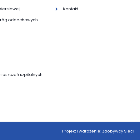
piersiowej
Kontakt
 dróg oddechowych
ieszczeń szpitalnych
Projekt i wdrożenie: Zdobywcy Sieci