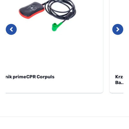
Krzesełko kardiologiczne MeBer Extra Light
Ba...