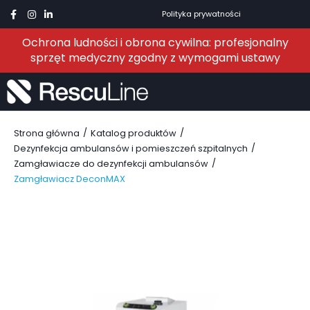
Polityka prywatności
Ochrona ludności i obrona cywilna: profesjonalny
sprzęt medyczny zgodny z wymogami ustawy
/
/
Strona główna
Katalog produktów
/
Dezynfekcja ambulansów i pomieszczeń szpitalnych
/
Zamgławiacze do dezynfekcji ambulansów
Zamgławiacz DeconMAX