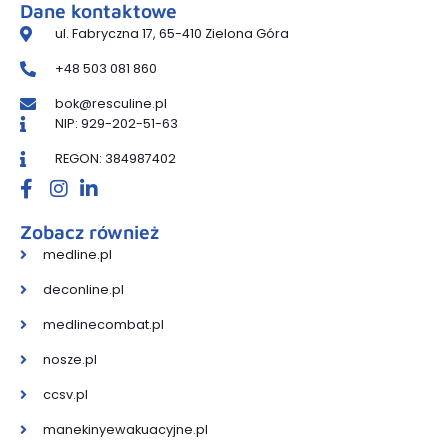
Dane kontaktowe
ul. Fabryczna 17, 65-410 Zielona Góra
+48 503 081 860
bok@resculine.pl
NIP: 929-202-51-63
REGON: 384987402
Zobacz również
medline.pl
deconline.pl
medlinecombat.pl
nosze.pl
ccsv.pl
manekinyewakuacyjne.pl