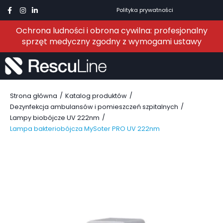
Polityka prywatności
Ochrona ludności i obrona cywilna: profesjonalny
sprzęt medyczny zgodny z wymogami ustawy
/
/
Strona główna
Katalog produktów
/
Dezynfekcja ambulansów i pomieszczeń szpitalnych
/
Lampy biobójcze UV 222nm
Lampa bakteriobójcza MySoter PRO UV 222nm