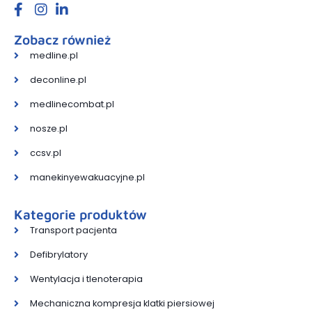
Zobacz również
medline.pl
deconline.pl
medlinecombat.pl
nosze.pl
ccsv.pl
manekinyewakuacyjne.pl
Kategorie produktów
Transport pacjenta
Defibrylatory
Wentylacja i tlenoterapia
Mechaniczna kompresja klatki piersiowej