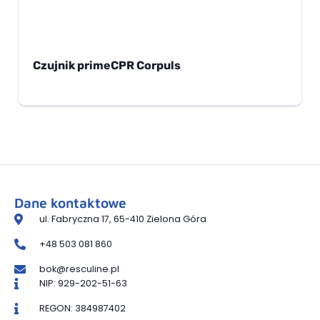
Czujnik primeCPR Corpuls
Dane kontaktowe
ul. Fabryczna 17, 65-410 Zielona Góra
+48 503 081 860
bok@resculine.pl
NIP: 929-202-51-63
REGON: 384987402